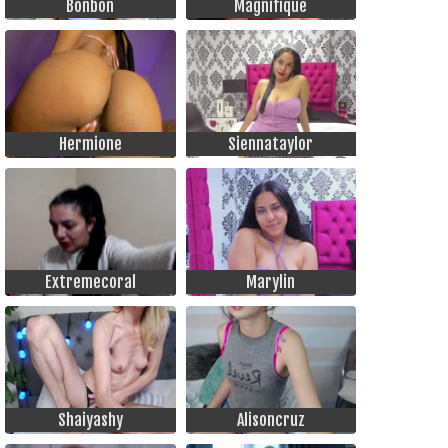
Bonbon
Magnifique
Hermione
Siennataylor
Extremecoral
Marylin
Shaiyashy
Alisoncruz