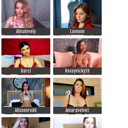
Alinalovely
Lumuon
Darci
Rossyvicky19
Alissonredd
Amaravelvet