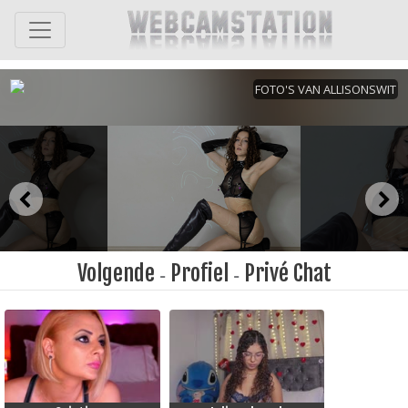
Volgende
Profiel
Privé Chat
-
-