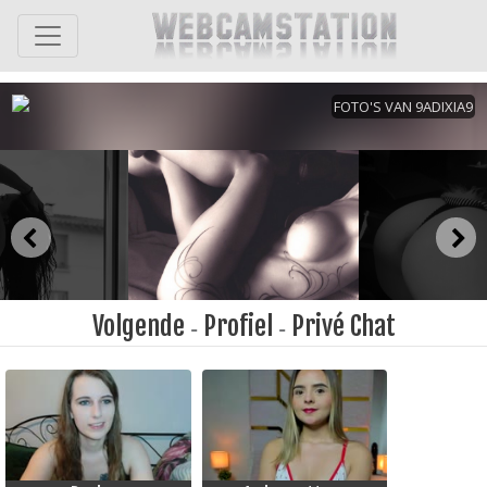
Volgende
Profiel
Privé Chat
-
-