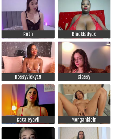
Ruth
Blackladyqx
Rossyvicky19
Classy
Kataleyavil
Morganklein