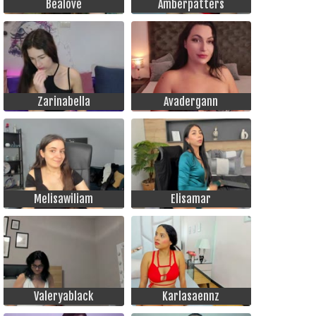
Bealove
Amberpatters
Zarinabella
Avadergann
Melisawiliam
Elisamar
Valeryablack
Karlasaennz